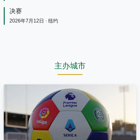
决赛
2026年7月12日 · 纽约
主办城市