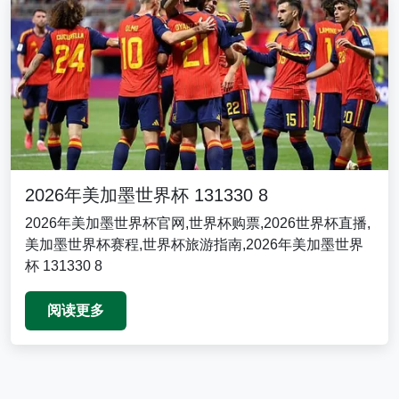
2026年美加墨世界杯 131330 8
2026年美加墨世界杯官网,世界杯购票,2026世界杯直播,
美加墨世界杯赛程,世界杯旅游指南,2026年美加墨世界
杯 131330 8
阅读更多