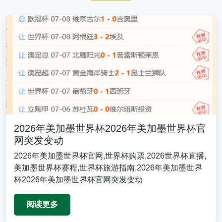
2026年美加墨世界杯2026年美加墨世界杯官
网突发变动
2026年美加墨世界杯官网,世界杯购票,2026世界杯直播,
美加墨世界杯赛程,世界杯旅游指南,2026年美加墨世界
杯2026年美加墨世界杯官网突发变动
阅读更多