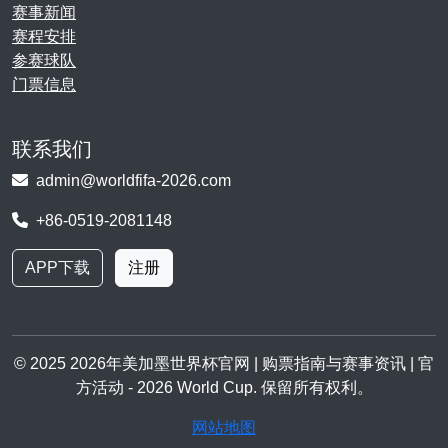
赛事新闻
赛程安排
参赛球队
门票信息
联系我们
admin@worldfifa-2026.com
+86-0519-2081148
APP下载
注册
© 2025 2026年美加墨世界杯官网 | 购票指南与赛事资讯 | 官
方活动 - 2026 World Cup. 保留所有权利。
网站地图