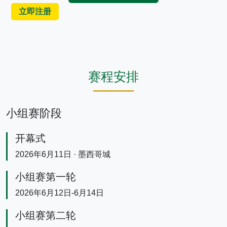
立即注册
赛程安排
小组赛阶段
开幕式
2026年6月11日 · 墨西哥城
小组赛第一轮
2026年6月12日-6月14日
小组赛第二轮