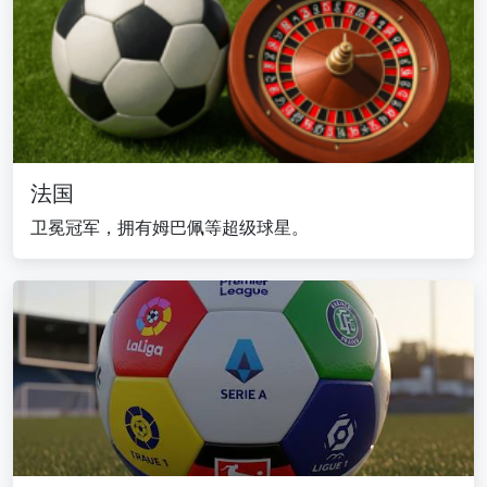
法国
卫冕冠军，拥有姆巴佩等超级球星。