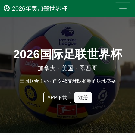
2026年美加墨世界杯
2026国际足联世界杯
加拿大 · 美国 · 墨西哥
三国联合主办 - 首次48支球队参赛的足球盛宴
APP下载
注册