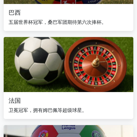
巴西
五届世界杯冠军，桑巴军团期待第六次捧杯。
法国
卫冕冠军，拥有姆巴佩等超级球星。