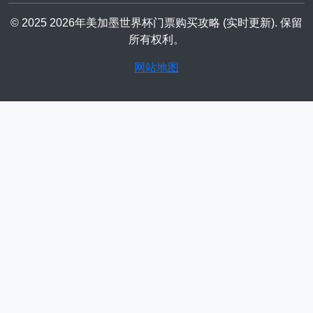
© 2025 2026年美加墨世界杯门票购买攻略 (实时更新). 保留
所有权利。
网站地图