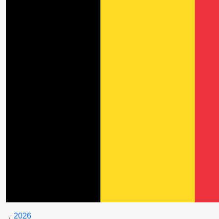
，
2026