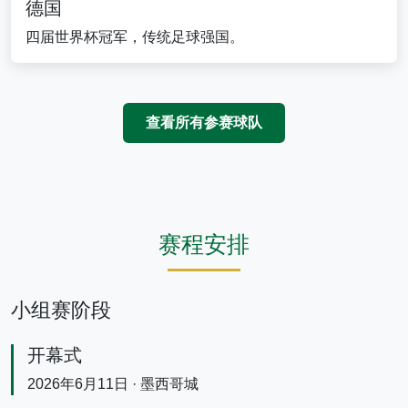
德国
四届世界杯冠军，传统足球强国。
查看所有参赛球队
赛程安排
小组赛阶段
开幕式
2026年6月11日 · 墨西哥城