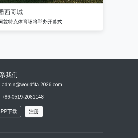
墨西哥城
阿兹特克体育场将举办开幕式
系我们
admin@worldfifa-2026.com
+86-0519-2081148
APP下载
注册