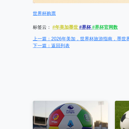
世界杯购票
标签云：
#年美加墨世
#界杯
#界杯官网数
上一篇：2026年美加，世界杯旅游指南，墨世界杯 
下一篇：返回列表