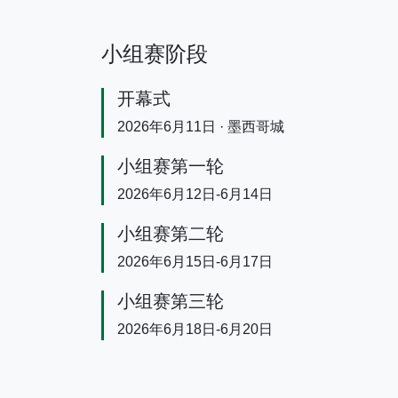
小组赛阶段
开幕式
2026年6月11日 · 墨西哥城
小组赛第一轮
2026年6月12日-6月14日
小组赛第二轮
2026年6月15日-6月17日
小组赛第三轮
2026年6月18日-6月20日