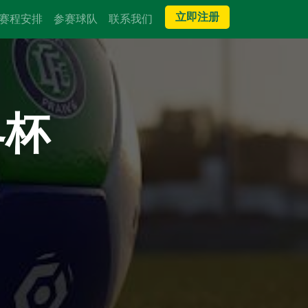
立即注册
赛程安排
参赛球队
联系我们
界杯