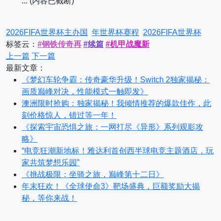
... (内容已截断)
2026FIFA世界杯主办国
年世界杯赛程
2026FIFA世界杯
标签云：
#钢铁传奇再
#续篇
#机甲战魔新
上一篇
下一篇
最新文章：
《梦幻车轮争霸：传奇豪华升级！Switch 2独家揭秘：
画质巅峰对决，性能模式一触即发》
澳洲限时抢购：独家揭秘！我倾情推荐的爆款佳作，此
刻价格惊人，错过等一年！
《探索宇宙恐惧之旅：一网打尽《异形》系列观影攻
略》
“电竞狂潮新地标！雅达利首创西半球电竞主题酒店，玩
家共筑梦想乐园”
《挑战极限：坐骑之旅，巅峰第十二日》
年末狂欢！《全球使命3》靶场盛典，巨额奖励大揭
秘，等你来战！