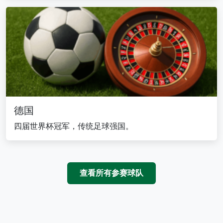
德国
四届世界杯冠军，传统足球强国。
查看所有参赛球队