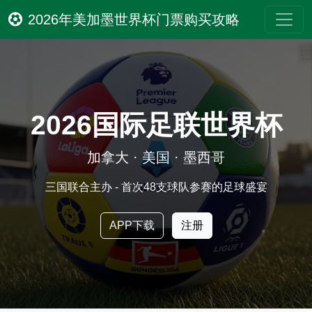
2026年美加墨世界杯门票购买攻略
2026国际足联世界杯
加拿大 · 美国 · 墨西哥
三国联合主办 - 首次48支球队参赛的足球盛宴
APP下载
注册