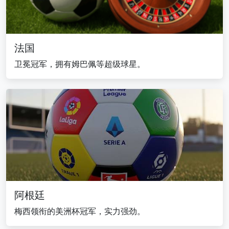
法国
卫冕冠军，拥有姆巴佩等超级球星。
阿根廷
梅西领衔的美洲杯冠军，实力强劲。