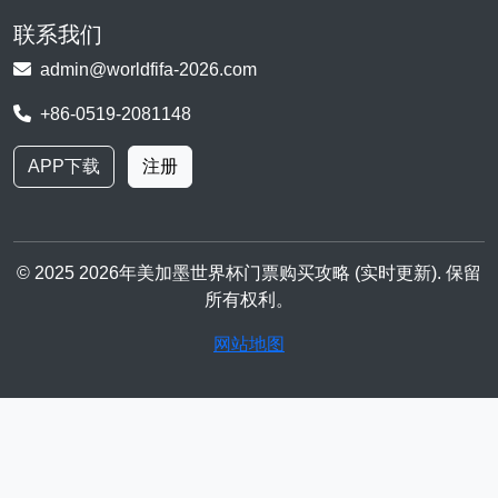
联系我们
admin@worldfifa-2026.com
+86-0519-2081148
APP下载
注册
© 2025 2026年美加墨世界杯门票购买攻略 (实时更新). 保留
所有权利。
网站地图