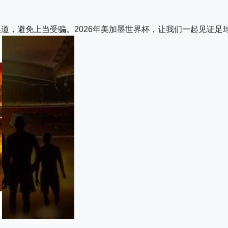
道，避免上当受骗。2026年美加墨世界杯，让我们一起见证足