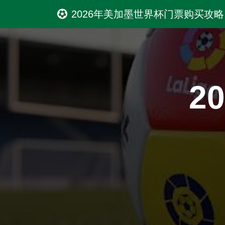
2026年美加墨世界杯门票购买攻略
2