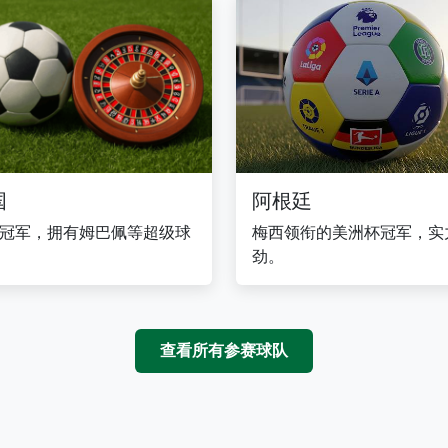
国
阿根廷
冠军，拥有姆巴佩等超级球
梅西领衔的美洲杯冠军，实
劲。
查看所有参赛球队