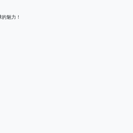
球的魅力！