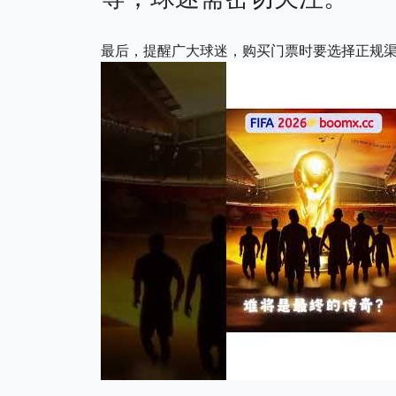
最后，提醒广大球迷，购买门票时要选择正规渠