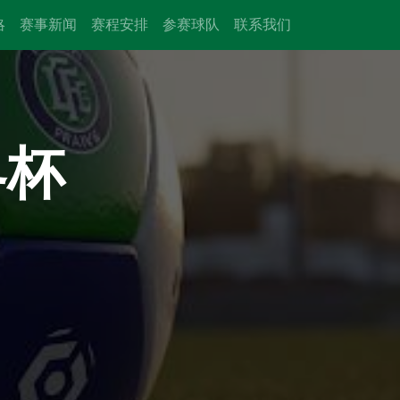
略
赛事新闻
赛程安排
参赛球队
联系我们
界杯