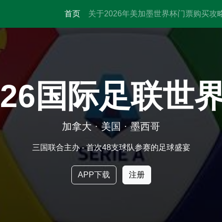
首页
关于2026年美加墨世界杯门票购买攻
026国际足联世
加拿大 · 美国 · 墨西哥
三国联合主办 - 首次48支球队参赛的足球盛宴
APP下载
注册