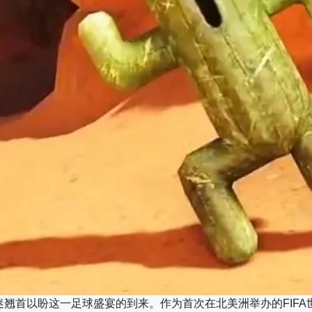
迷翘首以盼这一足球盛宴的到来。作为首次在北美洲举办的FIFA