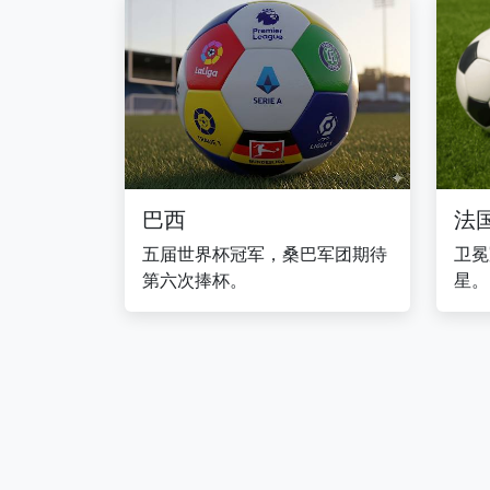
巴西
法
五届世界杯冠军，桑巴军团期待
卫冕
第六次捧杯。
星。