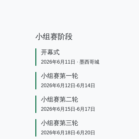
小组赛阶段
开幕式
2026年6月11日 · 墨西哥城
小组赛第一轮
2026年6月12日-6月14日
小组赛第二轮
2026年6月15日-6月17日
小组赛第三轮
2026年6月18日-6月20日