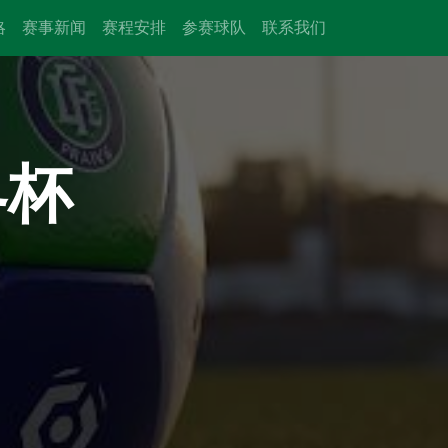
略
赛事新闻
赛程安排
参赛球队
联系我们
界杯