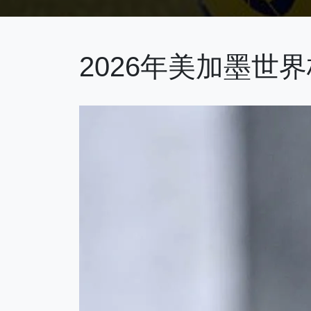
2026年美加墨世界杯