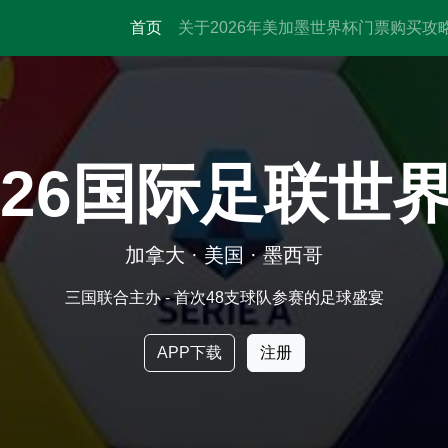
首页
关于2026年美加墨世界杯门票购买攻
026国际足联世
加拿大 · 美国 · 墨西哥
三国联合主办 - 首次48支球队参赛的足球盛宴
APP下载
注册