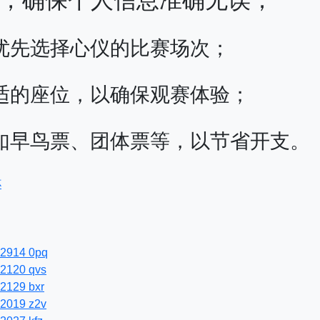
账号，确保个人信息准确无误；
程，优先选择心仪的比赛场次；
择合适的座位，以确保观赛体验；
动，如早鸟票、团体票等，以节省开支。
杯
14 0pq
20 qvs
29 bxr
19 z2v