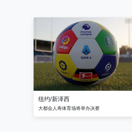
纽约/新泽西
大都会人寿体育场将举办决赛