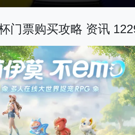
门票购买攻略 资讯 12293