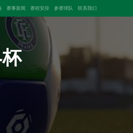
略
赛事新闻
赛程安排
参赛球队
联系我们
界杯