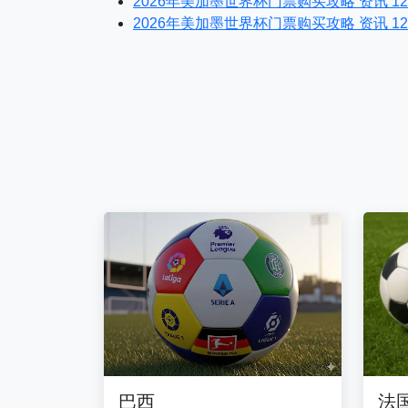
2026年美加墨世界杯门票购买攻略 资讯 1220
2026年美加墨世界杯门票购买攻略 资讯 1214
巴西
法