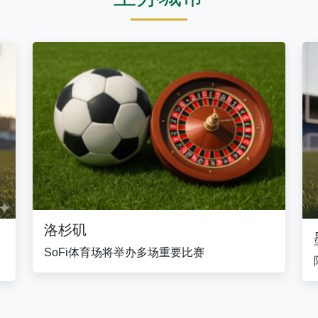
洛杉矶
SoFi体育场将举办多场重要比赛