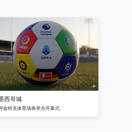
墨西哥城
阿兹特克体育场将举办开幕式