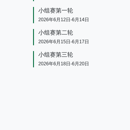
小组赛第一轮
2026年6月12日-6月14日
小组赛第二轮
2026年6月15日-6月17日
小组赛第三轮
2026年6月18日-6月20日