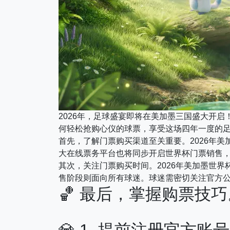
2026年，足球盛宴即将在美加墨三国盛大开
何轻松抢购心仪的球票，享受这场四年一度的
首先，了解门票购买渠道至关重要。2026年美
大在线票务平台也将同步开启世界杯门票销售
其次，关注门票购买时间。2026年美加墨世
售阶段则面向所有球迷。球迷需密切关注官方
🏀 最后，掌握购票技