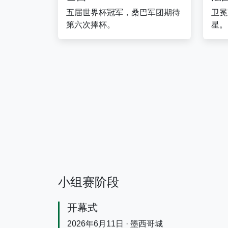
五届世界杯冠军，桑巴军团期待
卫冕
第六次捧杯。
星。
小组赛阶段
开幕式
2026年6月11日 · 墨西哥城