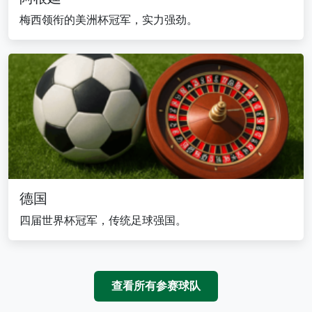
梅西领衔的美洲杯冠军，实力强劲。
德国
四届世界杯冠军，传统足球强国。
查看所有参赛球队