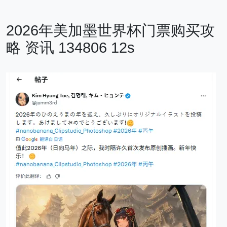
2026年美加墨世界杯门票购买攻
略 资讯 134806 12s