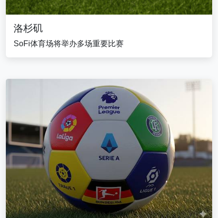
洛杉矶
SoFi体育场将举办多场重要比赛