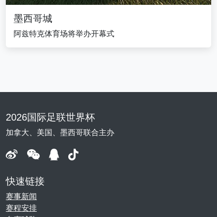
墨西哥城
阿兹特克体育场将举办开幕式
2026国际足联世界杯
加拿大、美国、墨西哥联合主办
快速链接
赛事新闻
赛程安排