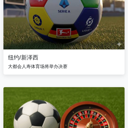
纽约/新泽西
大都会人寿体育场将举办决赛