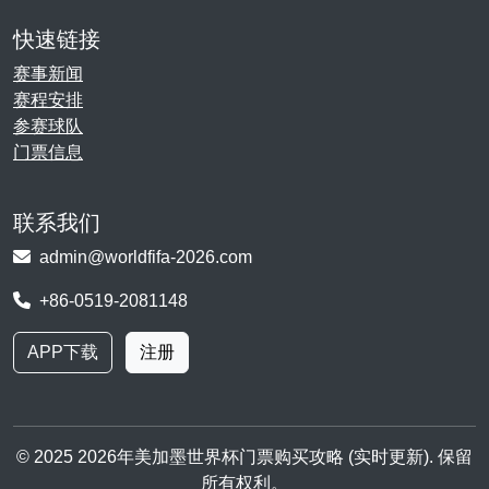
快速链接
赛事新闻
赛程安排
参赛球队
门票信息
联系我们
admin@worldfifa-2026.com
+86-0519-2081148
APP下载
注册
© 2025 2026年美加墨世界杯门票购买攻略 (实时更新). 保留
所有权利。