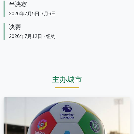
半决赛
2026年7月5日-7月6日
决赛
2026年7月12日 · 纽约
主办城市