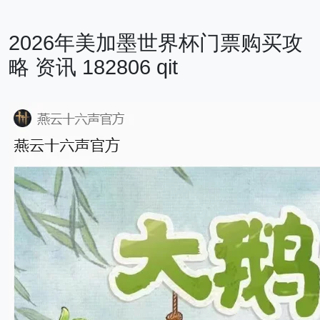
2026年美加墨世界杯门票购买攻
略 资讯 182806 qit