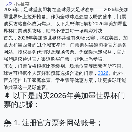
2026年，足球盛宴即将在全球最大足球赛事——2026年美加
墨世界杯上拉开帷幕。作为全球球迷翘首以盼的盛事，门票
购买攻略自然成为焦点。以下为您详细解析2026年美加墨世
界杯门票购买攻略，助您不错过每一场精彩对决。
首先，2026年美加墨世界杯共设有80场比赛，将在美国、加
拿大和墨西哥的11个城市举行。门票购买渠道包括官方票务
网站、授权票务代理以及现场售票。为保障球迷权益，官方
强烈建议通过官方渠道购买门票，避免上当受骗。
其次，门票价格根据比赛级别、场地位置等因素有所不同。
球迷可根据个人喜好和预算选择合适的门票，
2026
。此外，
官方还推出了家庭套票、学生票等优惠方案，让更多球迷能
够共享这一足球盛宴。
🌲 以下是购买2026年美加墨世界杯门
票的步骤：
🌦️ 1. 注册官方票务网站账号；