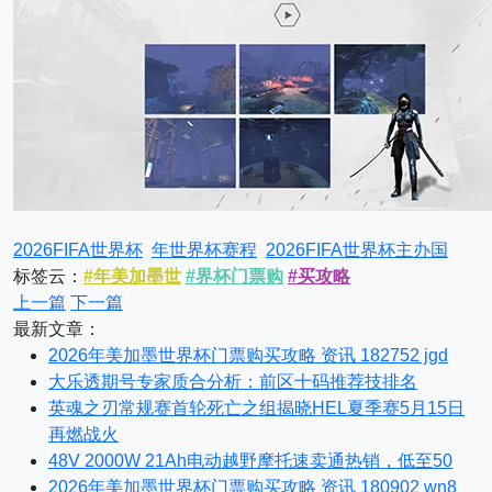
2026FIFA世界杯
年世界杯赛程
2026FIFA世界杯主办国
标签云：
#年美加墨世
#界杯门票购
#买攻略
上一篇
下一篇
最新文章：
2026年美加墨世界杯门票购买攻略 资讯 182752 jgd
大乐透期号专家质合分析：前区十码推荐技排名
英魂之刃常规赛首轮死亡之组揭晓HEL夏季赛5月15日
再燃战火
48V 2000W 21Ah电动越野摩托速卖通热销，低至50
2026年美加墨世界杯门票购买攻略 资讯 180902 wn8