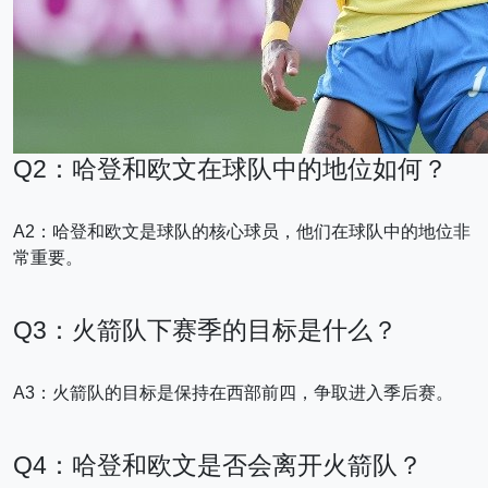
Q2：哈登和欧文在球队中的地位如何？
A2：哈登和欧文是球队的核心球员，他们在球队中的地位非
常重要。
Q3：火箭队下赛季的目标是什么？
A3：火箭队的目标是保持在西部前四，争取进入季后赛。
Q4：哈登和欧文是否会离开火箭队？