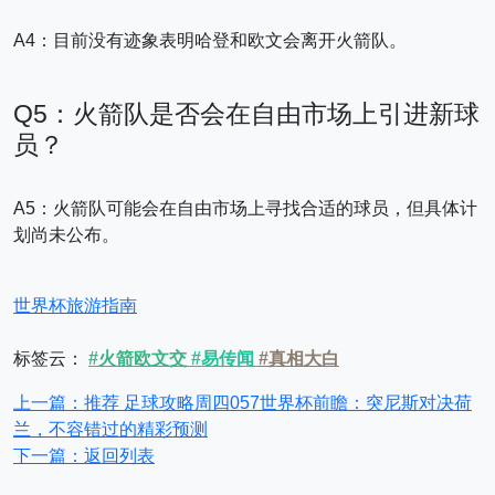
A4：目前没有迹象表明哈登和欧文会离开火箭队。
Q5：火箭队是否会在自由市场上引进新球
员？
A5：火箭队可能会在自由市场上寻找合适的球员，但具体计
划尚未公布。
世界杯旅游指南
标签云：
#火箭欧文交
#易传闻
#真相大白
上一篇：推荐 足球攻略周四057世界杯前瞻：突尼斯对决荷
兰，不容错过的精彩预测
下一篇：返回列表