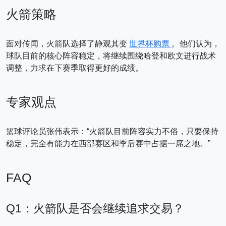
火箭策略
面对传闻，火箭队选择了静观其变
世界杯购票
。他们认为，
球队目前的核心阵容稳定，将继续围绕哈登和欧文进行战术
调整，力求在下赛季取得更好的成绩。
专家观点
篮球评论员张伟表示：“火箭队目前阵容实力不俗，只要保持
稳定，完全有能力在西部赛区和季后赛中占据一席之地。”
FAQ
Q1：火箭队是否会继续追求交易？