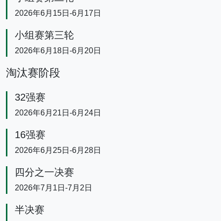
2026年6月15日-6月17日
小组赛第三轮
2026年6月18日-6月20日
淘汰赛阶段
32强赛
2026年6月21日-6月24日
16强赛
2026年6月25日-6月28日
四分之一决赛
2026年7月1日-7月2日
半决赛