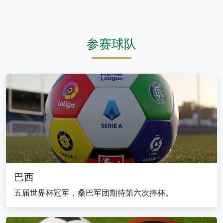
参赛球队
巴西
五届世界杯冠军，桑巴军团期待第六次捧杯。