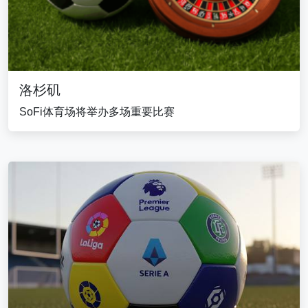
洛杉矶
SoFi体育场将举办多场重要比赛