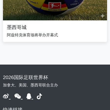
墨西哥城
阿兹特克体育场将举办开幕式
2026国际足联世界杯
加拿大、美国、墨西哥联合主办
快速链接