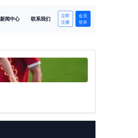
立即
会员
新闻中心
联系我们
注册
登录