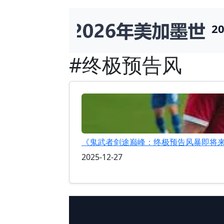
2
#终极预告风
《鬼武者剑途巅峰：终极预告风暴即将
2025-12-27