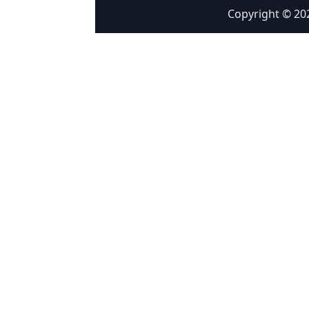
Copyright © 