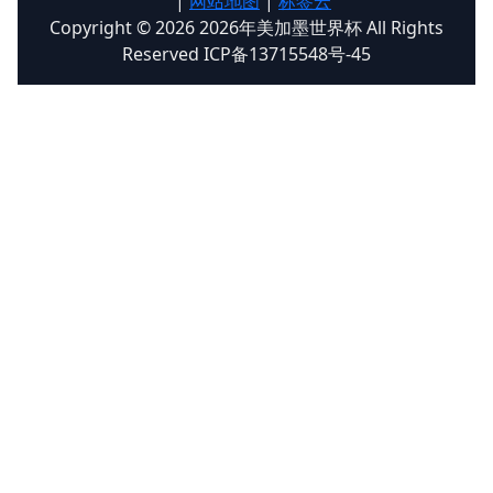
|
网站地图
|
标签云
Copyright © 2026 2026年美加墨世界杯 All Rights
Reserved ICP备13715548号-45