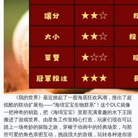
《我的世界》最近掀起了一股海底狂欢风潮，推出了超
炫酷的联动扩展包——“海绵宝宝生物群系”！这个DLC就像
一把神奇的钥匙，把《海绵宝宝》里那充满童趣的水下王国
搬进了游戏世界。由星鱼工作室精心打造，玩家们现在可以
踏上一场奇妙的探险之旅，穿梭于动画中的经典场景，与那
些可爱的角色亲密互动，挑战强大的首领，玩转各种迷你游