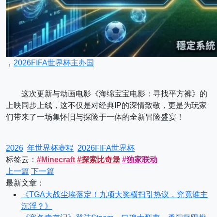
，
2026FIFA世界杯主办国
这次更新与动画电影《海绵宝宝电影：寻找平方裤》的
上映同步上线，这不仅是对经典IP的深情致敬，更是为玩家
们带来了一场集怀旧与探险于一体的全新冒险盛宴！
2026
年世界杯赛程
2026FIFA世界杯
标签云：
#Minecraft
#探索比奇堡
#独家联动
上一篇
下一篇
最新文章：
《TGA大战尘埃落定！九项大奖横扫引热议，究竟谁主
沉浮？》