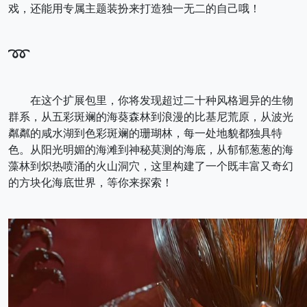
戏，还能用专属主题装扮来打造独一无二的自己哦！
➿
在这个扩展包里，你将发现超过二十种风格迥异的生物
群系，从五彩斑斓的海葵森林到浪漫的比基尼荒原，从波光
粼粼的咸水湖到色彩斑斓的珊瑚林，每一处地貌都独具特
色。从阳光明媚的海滩到神秘莫测的海底，从郁郁葱葱的海
藻林到炽热喷涌的火山洞穴，这里构建了一个既丰富又奇幻
的方块化海底世界，等你来探索！