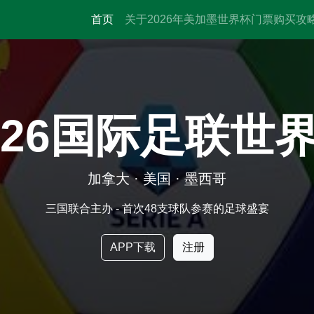
首页
关于2026年美加墨世界杯门票购买攻
026国际足联世
加拿大 · 美国 · 墨西哥
三国联合主办 - 首次48支球队参赛的足球盛宴
APP下载
注册