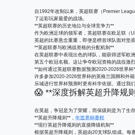
自1992年改制以来，英超联赛（Premier
了运彩玩家最爱的战场。
**英超联赛的历史地位与全球竞争力**
作为欧洲足球的领军者，英超联赛在欧足联（U
英超的比赛悬念重重，即便是榜首球队面对垫
**英超联赛与欧洲战资格的分配机制**
在英超联赛中表现出色的球队，能获得进军欧
第五个欧冠名额。这让争夺欧冠资格的战役激
**如何通过英超联赛数据预测2020-2026世界杯*
许多参加2020-2026世界杯的英格兰国脚和
乐城进行世界杯预测时更有科学依据。通过我
😱 **深度拆解英超升降
在英超，争冠是为了荣耀，而保级则是为了生存
**英超升降规则**，
年世界杯赛程
**现行英超升降规则的直接降级机制**
根据英超升降规则，英超由20支球队组成。每赛季结