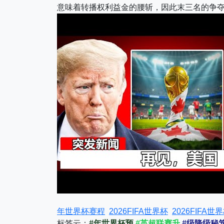
意味着转播权利益金的腰斩，因此末三名的争
年世界杯赛程
2026FIFA世界杯
2026FIFA
标签云：
#年世界杯预
#英超联赛升
#级降级秘