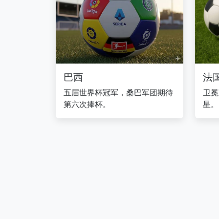
巴西
法
五届世界杯冠军，桑巴军团期待
卫冕
第六次捧杯。
星。