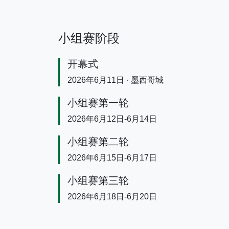
小组赛阶段
开幕式
2026年6月11日 · 墨西哥城
小组赛第一轮
2026年6月12日-6月14日
小组赛第二轮
2026年6月15日-6月17日
小组赛第三轮
2026年6月18日-6月20日