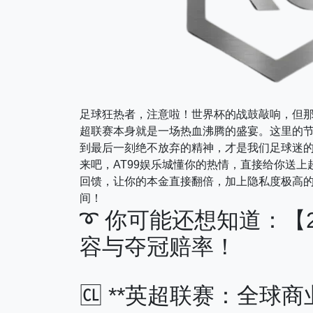
足球狂热者，注意啦！世界杯的战鼓敲响，但那热
超联赛本身就是一场热血沸腾的盛宴。这里的
到最后一刻绝不放弃的精神，才是我们足球迷
来吧，AT99娱乐城懂你的热情，直接给你送上
回馈，让你的本金直接翻倍，加上隐私度极高的
间！
➰ 你可能还想知道：【
容与夺冠赔率！
🆑 **英超联赛：全球