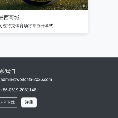
墨西哥城
阿兹特克体育场将举办开幕式
系我们
admin@worldfifa-2026.com
+86-0519-2081148
APP下载
注册