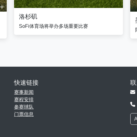
洛杉矶
SoFi体育场将举办多场重要比赛
快速链接
联
赛事新闻
赛程安排
参赛球队
门票信息