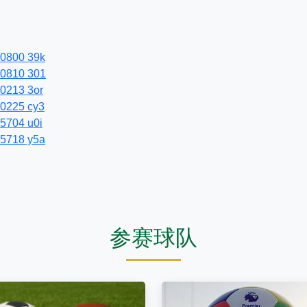
00 39k
10 301
13 3or
25 cy3
04 u0i
18 y5a
参赛球队