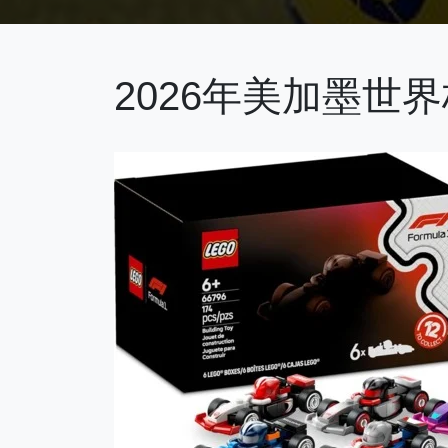
2026年美加墨世界杯