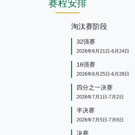
赛程安排
淘汰赛阶段
32强赛
2026年6月21日-6月24日
16强赛
2026年6月25日-6月28日
四分之一决赛
2026年7月1日-7月2日
半决赛
2026年7月5日-7月6日
决赛