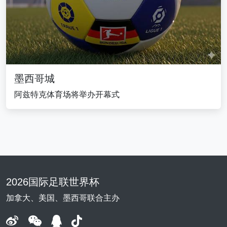
墨西哥城
阿兹特克体育场将举办开幕式
2026国际足联世界杯
加拿大、美国、墨西哥联合主办