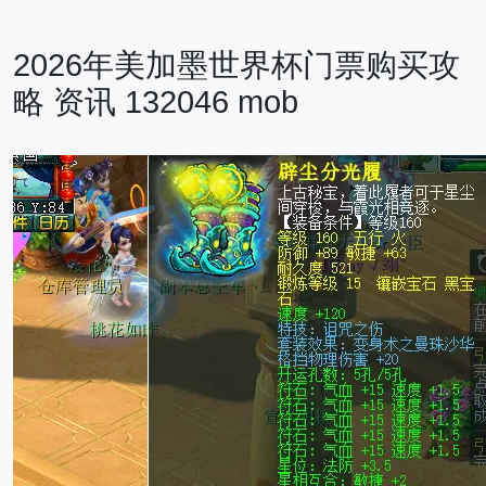
2026年美加墨世界杯门票购买攻
略 资讯 132046 mob