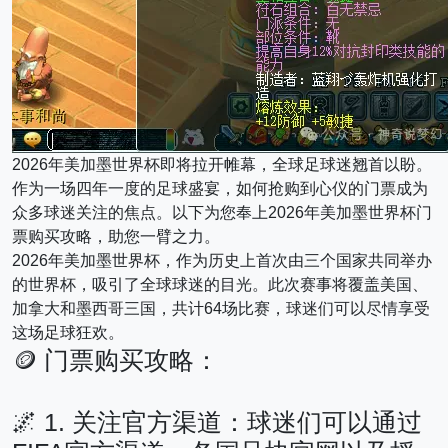
2026年美加墨世界杯即将拉开帷幕，全球足球迷翘首以盼。
作为一场四年一度的足球盛宴，如何抢购到心仪的门票成为
众多球迷关注的焦点。以下为您奉上2026年美加墨世界杯门
票购买攻略，助您一臂之力。
2026年美加墨世界杯，作为历史上首次由三个国家共同举办
的世界杯，吸引了全球球迷的目光。此次赛事将覆盖美国、
加拿大和墨西哥三国，共计64场比赛，球迷们可以尽情享受
这场足球狂欢。
🪙 门票购买攻略：
🌌 1. 关注官方渠道：球迷们可以通过