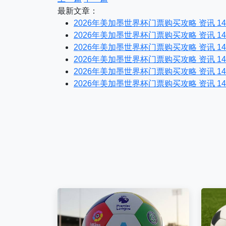
最新文章：
2026年美加墨世界杯门票购买攻略 资讯 1410
2026年美加墨世界杯门票购买攻略 资讯 1410
2026年美加墨世界杯门票购买攻略 资讯 1407
2026年美加墨世界杯门票购买攻略 资讯 1407
2026年美加墨世界杯门票购买攻略 资讯 1402
2026年美加墨世界杯门票购买攻略 资讯 1402