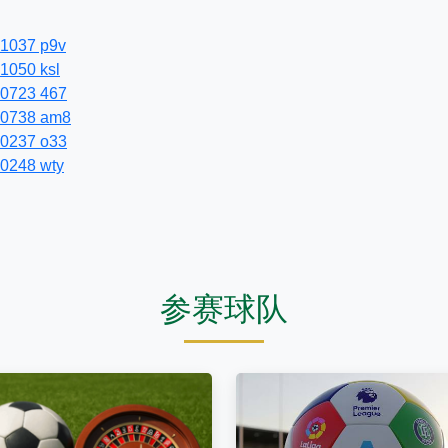
37 p9v
50 ksl
23 467
38 am8
37 o33
48 wty
参赛球队