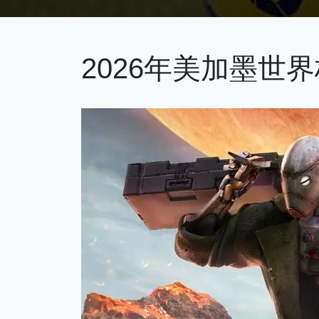
2026年美加墨世界杯