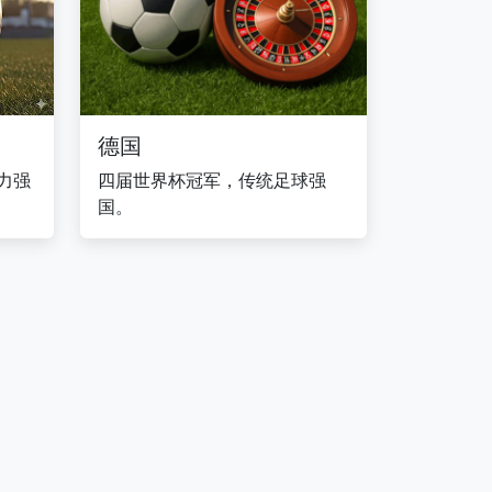
德国
力强
四届世界杯冠军，传统足球强
国。