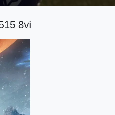
5 8vi