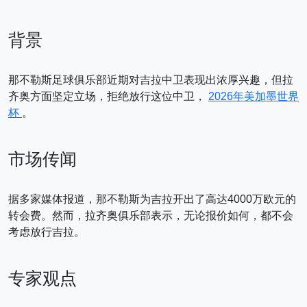
背景
那不勒斯足球俱乐部近期对吉拉中卫表现出浓厚兴趣，但拉
齐奥方面坚定立场，拒绝放行这位中卫，
2026年美加墨世界
杯
。
市场传闻
据多家媒体报道，那不勒斯为吉拉开出了高达4000万欧元的
转会费。然而，拉齐奥俱乐部表示，无论报价如何，都不会
考虑放行吉拉。
专家观点