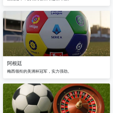
阿根廷
梅西领衔的美洲杯冠军，实力强劲。