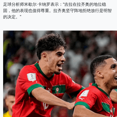
足球分析师米歇尔·卡纳罗表示：“吉拉在拉齐奥的地位稳
固，他的表现也值得尊重。拉齐奥坚守阵地拒绝放行是明智
的决定。”