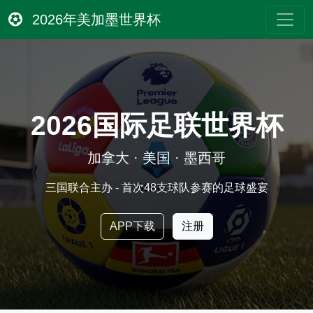
2026年美加墨世界杯
2026国际足联世界杯
加拿大 · 美国 · 墨西哥
三国联合主办 - 首次48支球队参赛的足球盛宴
APP下载
注册