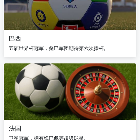
巴西
五届世界杯冠军，桑巴军团期待第六次捧杯。
法国
卫冕冠军，拥有姆巴佩等超级球星。