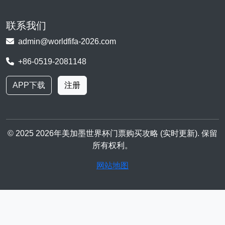
联系我们
admin@worldfifa-2026.com
+86-0519-2081148
APP下载
注册
© 2025 2026年美加墨世界杯门票购买攻略 (实时更新). 保留
所有权利。
网站地图