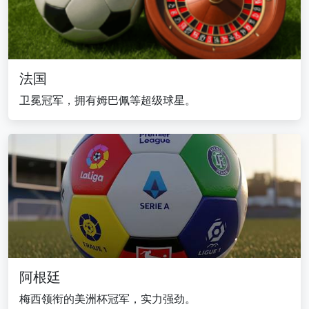
法国
卫冕冠军，拥有姆巴佩等超级球星。
阿根廷
梅西领衔的美洲杯冠军，实力强劲。