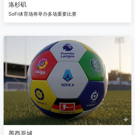
洛杉矶
SoFi体育场将举办多场重要比赛
墨西哥城