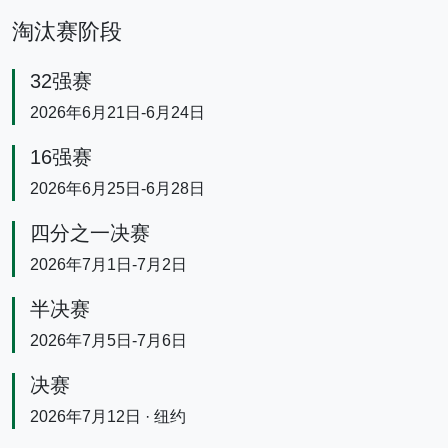
淘汰赛阶段
32强赛
2026年6月21日-6月24日
16强赛
2026年6月25日-6月28日
四分之一决赛
2026年7月1日-7月2日
半决赛
2026年7月5日-7月6日
决赛
2026年7月12日 · 纽约