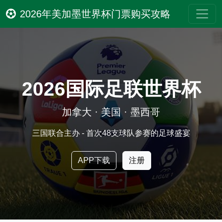
2026年美加墨世界杯门票购买攻略
2026国际足联世界杯
加拿大 · 美国 · 墨西哥
三国联合主办 - 首次48支球队参赛的足球盛宴
APP下载
注册