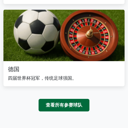
德国
四届世界杯冠军，传统足球强国。
查看所有参赛球队