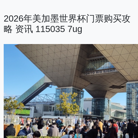
2026年美加墨世界杯门票购买攻
略 资讯 115035 7ug