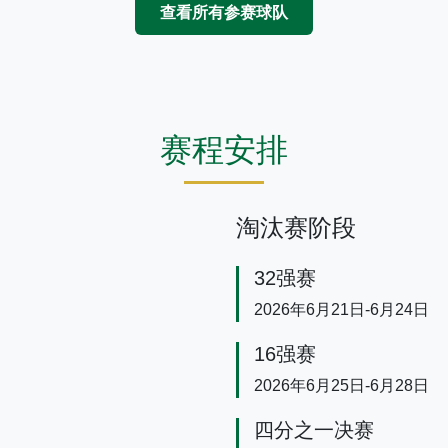
查看所有参赛球队
赛程安排
淘汰赛阶段
32强赛
2026年6月21日-6月24日
16强赛
2026年6月25日-6月28日
四分之一决赛