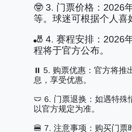
🤓 3. 门票价格：2
等。球迷可根据个人喜
🎳 4. 赛程安排：2
程将于官方公布。
⏸️ 5. 购票优惠：官方
息，享受优惠。
🩲 6. 门票退换：如遇
以官方规定为准。
🍔 7. 注意事项：购买