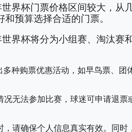
026年世界杯门票价格区间较大，
好和预算选择合适的门票。
026年世界杯将分为小组赛、淘汰
将推出多种购票优惠活动，如早鸟票、
特殊情况无法参加比赛，球迷可申请退
门票时，请确保个人信息真实有效。同