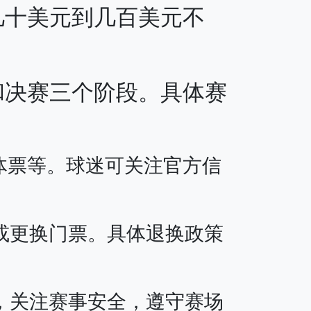
从几十美元到几百美元不
赛和决赛三个阶段。具体赛
团体票等。球迷可关注官方信
票或更换门票。具体退换政策
时，关注赛事安全，遵守赛场