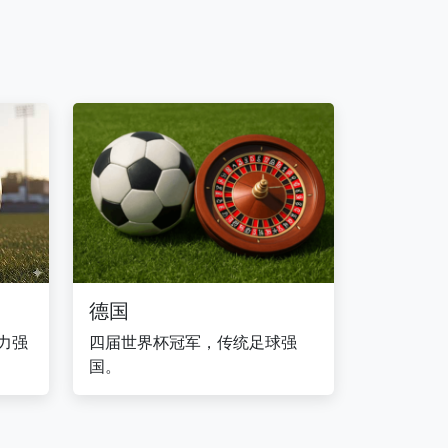
德国
力强
四届世界杯冠军，传统足球强
国。