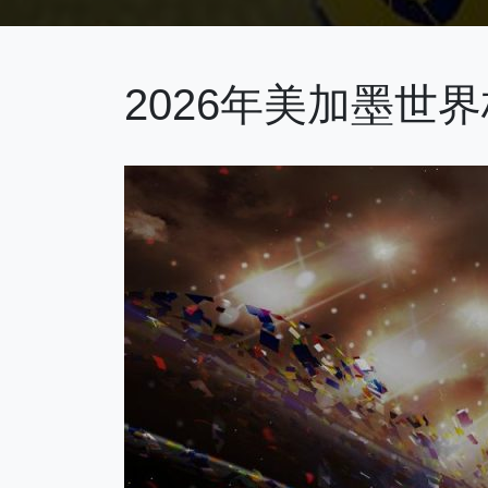
2026年美加墨世界杯