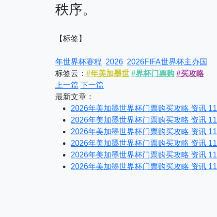
秩序。
【标签】
年世界杯赛程
2026
2026FIFA世界杯主办国
标签云：
#年美加墨世
#界杯门票购
#买攻略
上一篇
下一篇
最新文章：
2026年美加墨世界杯门票购买攻略 资讯 1150
2026年美加墨世界杯门票购买攻略 资讯 1144
2026年美加墨世界杯门票购买攻略 资讯 1144
2026年美加墨世界杯门票购买攻略 资讯 1151
2026年美加墨世界杯门票购买攻略 资讯 1151
2026年美加墨世界杯门票购买攻略 资讯 1148