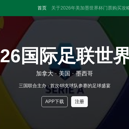
首页
关于2026年美加墨世界杯门票购买攻
026国际足联世
加拿大 · 美国 · 墨西哥
三国联合主办 - 首次48支球队参赛的足球盛宴
APP下载
注册