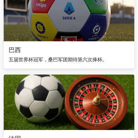
巴西
五届世界杯冠军，桑巴军团期待第六次捧杯。