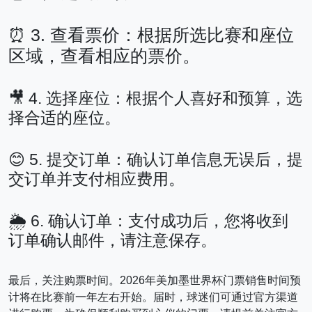
⏰ 3. 查看票价：根据所选比赛和座位
区域，查看相应的票价。
🎥 4. 选择座位：根据个人喜好和预算，选
择合适的座位。
😊 5. 提交订单：确认订单信息无误后，提
交订单并支付相应费用。
🌦️ 6. 确认订单：支付成功后，您将收到
订单确认邮件，请注意保存。
最后，关注购票时间。2026年美加墨世界杯门票销售时间预
计将在比赛前一年左右开始。届时，球迷们可通过官方渠道