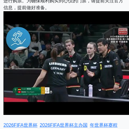
进行购票。为确保顺利购买到心仪的门票，请提前关注官方
信息，提前做好准备。
2026FIFA世界杯
2026FIFA世界杯主办国
年世界杯赛程