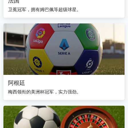
法国
卫冕冠军，拥有姆巴佩等超级球星。
阿根廷
梅西领衔的美洲杯冠军，实力强劲。