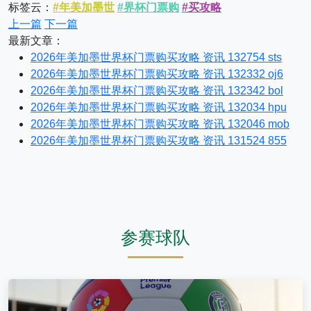
标签云：
#年美加墨世
#界杯门票购
#买攻略
上一篇
下一篇
最新文章：
2026年美加墨世界杯门票购买攻略 资讯 132754 sts
2026年美加墨世界杯门票购买攻略 资讯 132332 oj6
2026年美加墨世界杯门票购买攻略 资讯 132342 bol
2026年美加墨世界杯门票购买攻略 资讯 132034 hpu
2026年美加墨世界杯门票购买攻略 资讯 132046 mob
2026年美加墨世界杯门票购买攻略 资讯 131524 855
参赛球队