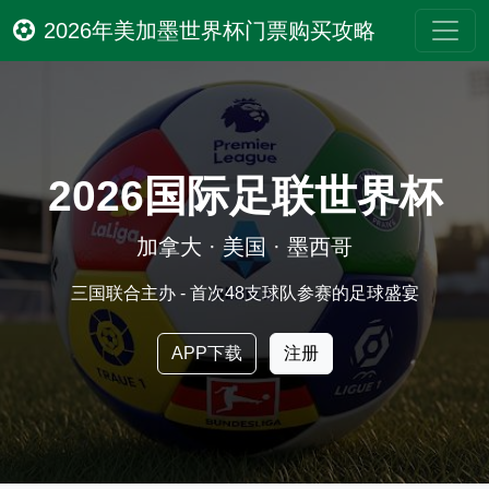
2026年美加墨世界杯门票购买攻略
2026国际足联世界杯
加拿大 · 美国 · 墨西哥
三国联合主办 - 首次48支球队参赛的足球盛宴
APP下载
注册