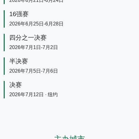
2026年6月21日-6月24日
16强赛
2026年6月25日-6月28日
四分之一决赛
2026年7月1日-7月2日
半决赛
2026年7月5日-7月6日
决赛
2026年7月12日 · 纽约