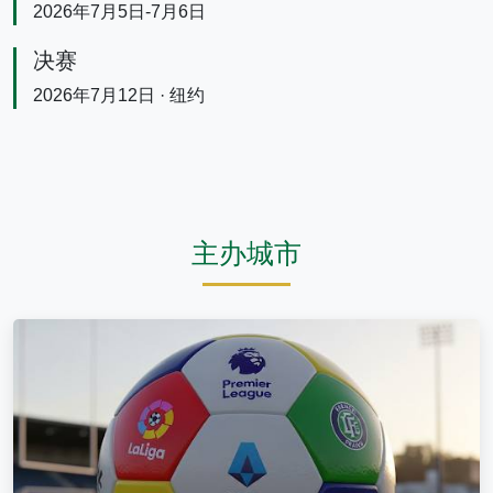
2026年7月5日-7月6日
决赛
2026年7月12日 · 纽约
主办城市