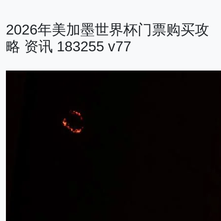
2026年美加墨世界杯门票购买攻
略 资讯 183255 v77