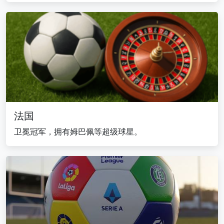
法国
卫冕冠军，拥有姆巴佩等超级球星。